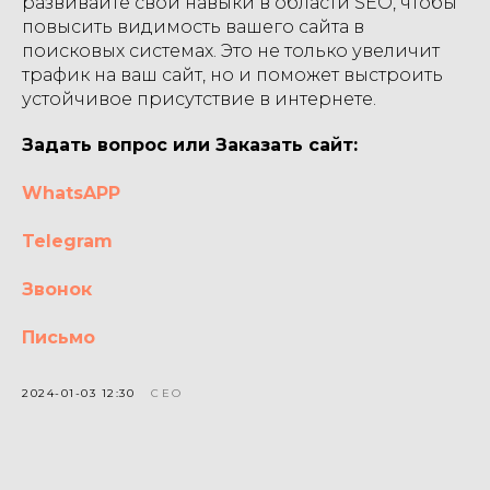
развивайте свои навыки в области SEO, чтобы
повысить видимость вашего сайта в
поисковых системах. Это не только увеличит
трафик на ваш сайт, но и поможет выстроить
устойчивое присутствие в интернете.
Задать вопрос или Заказать сайт:
WhatsAPP
Telegram
Звонок
Письмо
Портфолио
Дизайн
2024-01-03 12:30
СЕО
Прайс
Процесс
Контент
Контакты
Всё о Создании Сайтов: Полезные