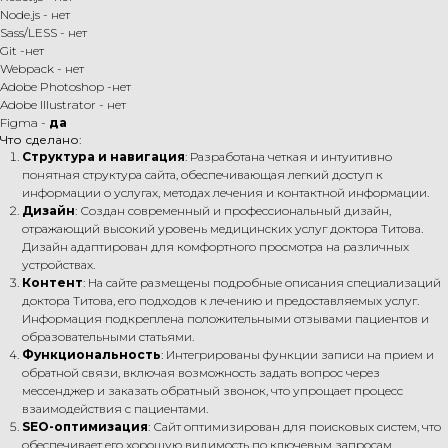
Node.js - нет
Sass/LESS - нет
Git -нет
Webpack - нет
Adobe Photoshop -нет
Adobe Illustrator - нет
Figma -
да
Что сделано:
Структура и навигация
: Разработана четкая и интуитивно
понятная структура сайта, обеспечивающая легкий доступ к
информации о услугах, методах лечения и контактной информации.
Дизайн
: Создан современный и профессиональный дизайн,
отражающий высокий уровень медицинских услуг доктора Титова.
Дизайн адаптирован для комфортного просмотра на различных
устройствах.
Контент
: На сайте размещены подробные описания специализаций
доктора Титова, его подходов к лечению и предоставляемых услуг.
Информация подкреплена положительными отзывами пациентов и
образовательными статьями.
Функциональность
: Интегрированы функции записи на прием и
обратной связи, включая возможность задать вопрос через
мессенджер и заказать обратный звонок, что упрощает процесс
взаимодействия с пациентами.
SEO-оптимизация
: Сайт оптимизирован для поисковых систем, что
обеспечивает его хорошую видимость по ключевым запросам,