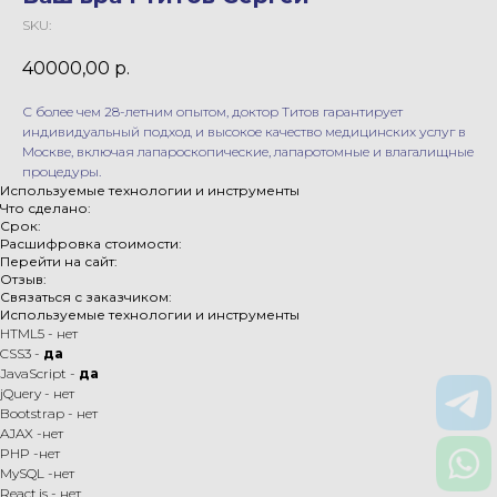
SKU:
40000,00
р.
С более чем 28-летним опытом, доктор Титов гарантирует
индивидуальный подход и высокое качество медицинских услуг в
Москве, включая лапароскопические, лапаротомные и влагалищные
процедуры.
Используемые технологии и инструменты
Что сделано:
Срок:
Расшифровка стоимости:
Перейти на сайт:
Отзыв:
Связаться с заказчиком:
Используемые технологии и инструменты
HTML5 - нет
CSS3 -
да
JavaScript -
да
jQuery - нет
Bootstrap - нет
AJAX -нет
PHP -нет
MySQL -нет
React.js - нет